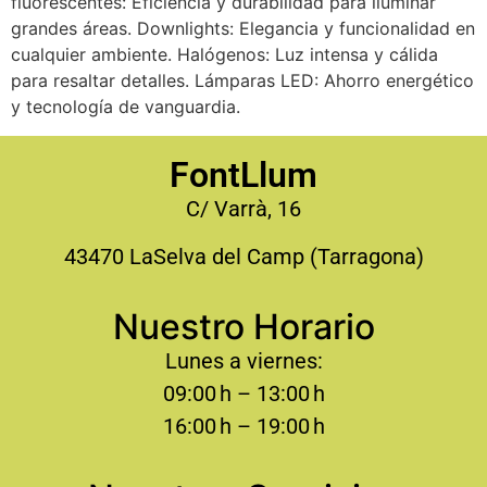
fluorescentes: Eficiencia y durabilidad para iluminar
grandes áreas. Downlights: Elegancia y funcionalidad en
cualquier ambiente. Halógenos: Luz intensa y cálida
para resaltar detalles. Lámparas LED: Ahorro energético
y tecnología de vanguardia.
FontLlum
C/ Varrà, 16
43470 LaSelva del Camp (Tarragona)
Nuestro Horario
Lunes a viernes:
09:00 h – 13:00 h
16:00 h – 19:00 h