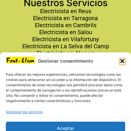
Nuestros Servicios
Electricista en Reus
Electricista en Tarragona
Electricista en Cambrils
Electricista en Salou
Electricista en Vilafortuny
Electricista en La Selva del Camp
Electricista en Alcover
Gestionar consentimiento
Contacto
Para ofrecer las mejores experiencias, utilizamos tecnologías como las
679 19 19 24
cookies para almacenar y/o acceder a la información del dispositivo. El
info@fontllumreus.com
consentimiento de estas tecnologías nos permitirá procesar datos como
el comportamiento de navegación o las identificaciones únicas en este
679 19 19 24
sitio. No consentir o retirar el consentimiento, puede afectar
negativamente a ciertas características y funciones.
Gestionar los servicios
Aceptar