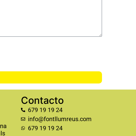
Contacto
679 19 19 24
info@fontllumreus.com
ona
679 19 19 24
ls