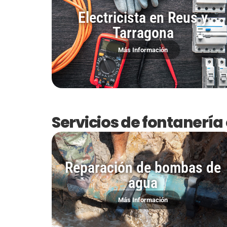
Electricista en Reus y
Tarragona
Más Información
Servicios de fontanería
Reparación de bombas de
agua
Más Información