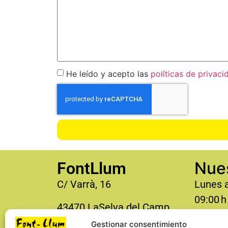
He leído y acepto las
políticas de privaci
Nues
FontLlum
C/ Varrà, 16
Lunes a
09:00 h
43470 LaSelva del Camp
16:00 h
(Tarragona)
Gestionar consentimiento