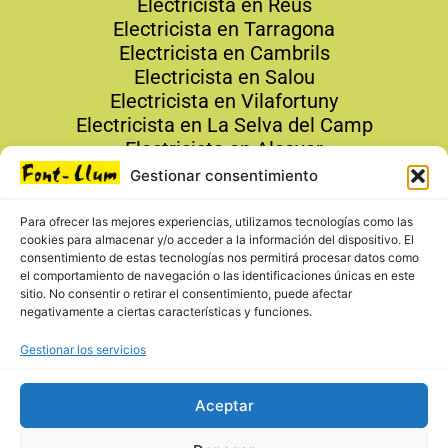
Electricista en Reus
Electricista en Tarragona
Electricista en Cambrils
Electricista en Salou
Electricista en Vilafortuny
Electricista en La Selva del Camp
Electricista en Alcover
Gestionar consentimiento
Contacto
Para ofrecer las mejores experiencias, utilizamos tecnologías como las
679 19 19 24
cookies para almacenar y/o acceder a la información del dispositivo. El
info@fontllumreus.com
consentimiento de estas tecnologías nos permitirá procesar datos como
el comportamiento de navegación o las identificaciones únicas en este
679 19 19 24
sitio. No consentir o retirar el consentimiento, puede afectar
negativamente a ciertas características y funciones.
Gestionar los servicios
Aceptar