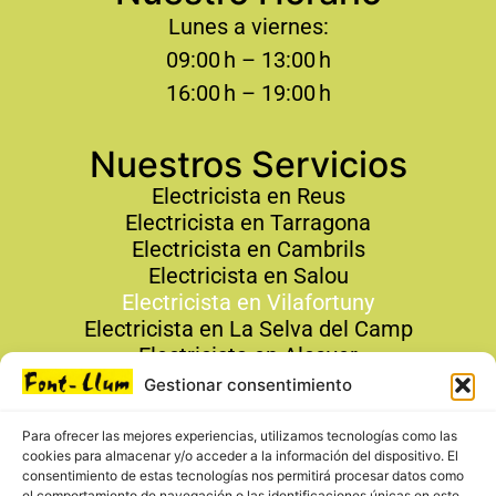
Lunes a viernes:
09:00 h – 13:00 h
16:00 h – 19:00 h
Nuestros Servicios
Electricista en Reus
Electricista en Tarragona
Electricista en Cambrils
Electricista en Salou
Electricista en Vilafortuny
Electricista en La Selva del Camp
Electricista en Alcover
Gestionar consentimiento
Contacto
Para ofrecer las mejores experiencias, utilizamos tecnologías como las
679 19 19 24
cookies para almacenar y/o acceder a la información del dispositivo. El
info@fontllumreus.com
consentimiento de estas tecnologías nos permitirá procesar datos como
el comportamiento de navegación o las identificaciones únicas en este