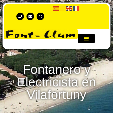
Fontanero y
Electricista en
Vilafortuny