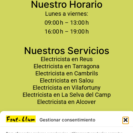
Nuestro Horario
Lunes a viernes:
09:00 h – 13:00 h
16:00 h – 19:00 h
Nuestros Servicios
Electricista en Reus
Electricista en Tarragona
Electricista en Cambrils
Electricista en Salou
Electricista en Vilafortuny
Electricista en La Selva del Camp
Electricista en Alcover
Contacto
Gestionar consentimiento
679 19 19 24