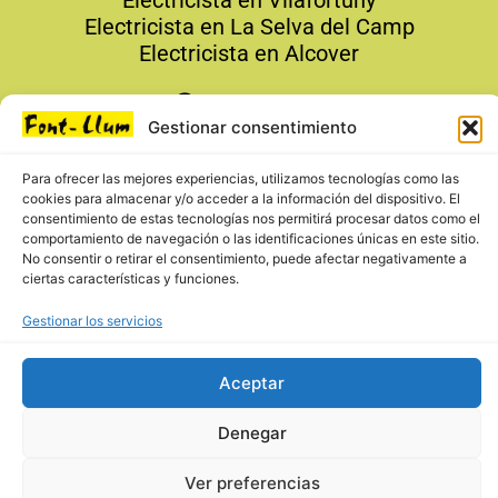
Electricista en La Selva del Camp
Electricista en Alcover
Contacto
Gestionar consentimiento
679 19 19 24
info@fontllumreus.com
Para ofrecer las mejores experiencias, utilizamos tecnologías como las
cookies para almacenar y/o acceder a la información del dispositivo. El
679 19 19 24
consentimiento de estas tecnologías nos permitirá procesar datos como el
comportamiento de navegación o las identificaciones únicas en este sitio.
No consentir o retirar el consentimiento, puede afectar negativamente a
ciertas características y funciones.
Gestionar los servicios
Aceptar
Denegar
Aviso Legal
–
Política de Privacidad
–
Política de
Ver preferencias